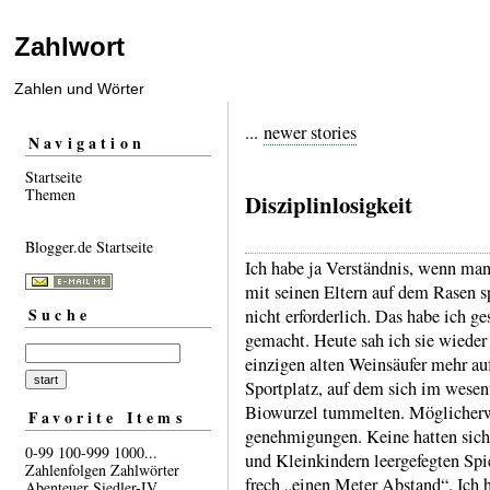
Zahlwort
Zahlen und Wörter
...
newer stories
Navigation
Startseite
Themen
Disziplinlosigkeit
Blogger.de Startseite
Ich habe ja Verständnis, wenn man
mit seinen Eltern auf dem Rasen spi
Suche
nicht erfor­derlich. Das habe ich g
gemacht. Heute sah ich sie wieder
einzigen alten Wein­säufer mehr 
Sport­platz, auf dem sich im wesen
Biowurzel tummelten. Möglicher­w
Favorite Items
genehmi­gungen. Keine hatten siche
0-99
100-999
1000...
und Klein­kindern leerge­fegten Spie
Zahlenfolgen
Zahlwörter
frech „einen Meter Abstand“. Ich h
Abenteuer
Siedler-IV