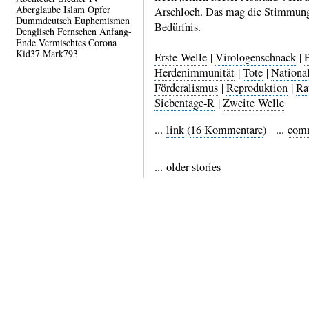
Aberglaube
Islam
Opfer
Arsch­loch. Das mag die Stim­mung
Dummdeutsch
Euphemismen
Bedürfnis.
Denglisch
Fernsehen
Anfang-
Ende
Vermischtes
Corona
Kid37
Mark793
Erste Welle
|
Virologenschnack
|
Herdenimmunität
|
Tote
|
National
Förderalismus
|
Reproduktion
|
Ra
Siebentage‑R
|
Zweite Welle
...
link
(
16 Kommentare
) ...
com
...
older stories