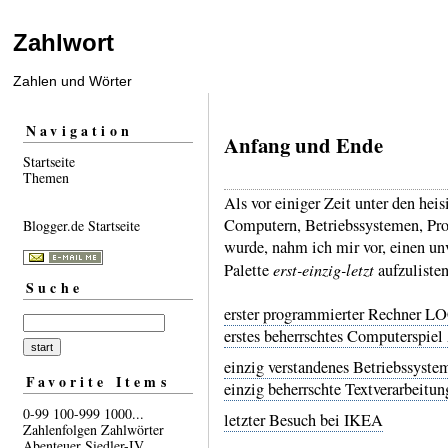
Zahlwort
Zahlen und Wörter
Navigation
Anfang und Ende
Startseite
Themen
Als vor einiger Zeit unter den hei
Computern, Betriebs­systemen, Pro
Blogger.de Startseite
wurde, nahm ich mir vor, einen unv
erst-einzig-letzt
Palette
aufzu­listen
Suche
erster programmierter Rechner LO
erstes beherrschtes Computerspiel
einzig verstandenes Betriebssyst
Favorite Items
einzig beherrschte Textverarbeitu
0-99
100-999
1000...
letzter Besuch bei IKEA
Zahlenfolgen
Zahlwörter
Abenteuer
Siedler-IV