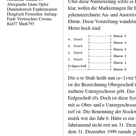
Über diese Numerierung sollte es k
Aberglaube
Islam
Opfer
klar, wohin die Markie­rungen für
Dummdeutsch
Euphemismen
Denglisch
Fernsehen
Anfang-
gekenn­zeich­nete An- und Austritts
Ende
Vermischtes
Corona
Ebene. Diese Vorstel­lung wandeln
Kid37
Mark793
Meter hoch sind:
           +-----------+ Ebene 5

4. Stock   |           |

           +-----------+ Ebene 4

3. Stock   |           |

           +-----------+ Ebene 3

2. Stock   |           |

           +-----------+ Ebene 2

1. Stock   |           |

           +-----------+ Ebene 1

Erdgeschoß |           |

n
n
Die
‑te Stufe heißt nun (
−1)‑ter 
ist die Bezeich­nung Ober­geschoß 
mehrere Unter­geschosse gibt. Das 
Erdge­schoß (0). Doch ist diese Sy
m
n
mit
Ober- und
Unter­geschoss
tief ist. Die Benen­nung der Stock­
matik wie das Jahr 0. Hätte es ein
Jahr­tausend nicht erst am 31. De­
dem 31. De­zem­ber 1999 zuende geg