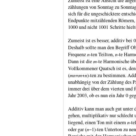
Zumeist ist eine Ansicht die angen
zählun­gen von Sonntag zu Sonntag 
sich für die unge­schick­tere ent­s
End­punkte mit­zählen­den Römern, 
1000 und nicht 1001 Schritte hielt
Zumeist ist es besser, additiv bei 0
Deshalb sollte man den Begriff O
n
n
Frequenz
‑ten Teilton,
‑te Harm
m
Dann ist die
‑te Harmo­nische üb
Voll­komme­ner Quatsch ist es, de
mn
m
n
(
+
+
)‑ten zu bestim­men. Addi
unab­hängig von der Zählung des Pa
immer drei über dem vierten und f
Jahr 2003, ob es nun ein Jahr 0 geg
Additiv kann man auch gut unter d
gehen, multipli­kativ nur schlecht 
n
liegend, einen Ton mit einem
‑te
n
oder gar (
−1)‑ten Unter­ton zu ne