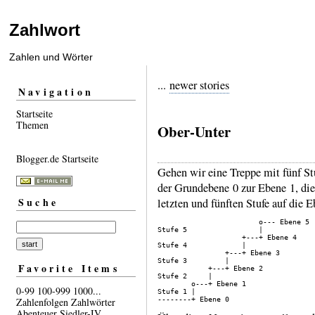
Zahlwort
Zahlen und Wörter
...
newer stories
Navigation
Startseite
Themen
Ober-Unter
Blogger.de Startseite
Gehen wir eine Treppe mit fünf Stu
der Grund­ebene 0 zur Ebene 1, die
Suche
letzten und fünften Stufe auf die E
                        o--- Ebene 5

Stufe 5                 |

                    +---+ Ebene 4

Stufe 4             |

                +---+ Ebene 3

Stufe 3         |

Favorite Items
            +---+ Ebene 2

Stufe 2     |

        o---+ Ebene 1

0-99
100-999
1000...
Stufe 1 |

Zahlenfolgen
Zahlwörter
Abenteuer
Siedler-IV