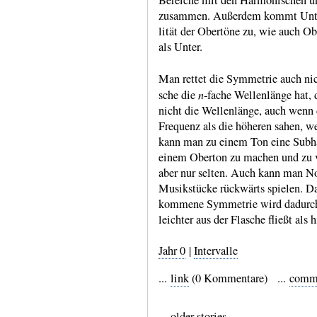
Bereiche mit den Harmoni­schen un
zusammen. Außerdem kommt Unter­t
lität der Ober­töne zu, wie auch O
als Unter.
Man rettet die Symmetrie auch ni
n
sche die
‑fache Wellen­länge hat,
nicht die Wellen­länge, auch wenn 
Frequenz als die höhe­ren sahen, w
kann man zu einem Ton eine Sub­ha
einem Oberton zu machen und zu ve
aber nur selten. Auch kann man Not
Musik­stücke rück­wärts spielen. Da
kommene Symme­trie wird dadurch 
leichter aus der Flasche fließt als h
Jahr 0
|
Intervalle
...
link
(0 Kommentare) ...
comm
...
older stories