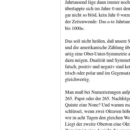
Jahrtausend läge dann immer noch 
über­lappte sich im Jahre 0 mit dem
gar nicht so blöd, kein Jahr 0 vorz
n
der Zeiten­wende: Das
‑te Jahr­ta
n
bis 1000
.
Das soll nicht heißen, daß unsere 
und die ame­ri­kanische Zählung übe
artig eine Ober-​Unter-​Sym­me­tr
dazu neigen, Dua­lität und Sym­me­
falsch, positiv und negativ sind k
trisch oder polar und im Gegensa
gleich­wertig.
Man muß bei Numerierungen aufpas
265. Papst oder der 265. Nach­folg
Quinte eine None? Und warum mal
schlüs­sel, wenn zwei Oktaven höh
wir in acht Tagen den gleichen Wo
Liegt der zweite Oberton eine Okt