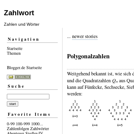
Zahlwort
Zahlen und Wörter
...
newer stories
Navigation
Startseite
Themen
Polygonalzahlen
Blogger.de Startseite
Weitgehend bekannt ist, wie sich d
Qₙ
und die Qua­drat­zah­len
aus Qua­
Suche
kann auf Fünf­ecke, Sechs­ecke, Sieb
werden:
    1          1             1        
   2 2        2 2          2   2      
  3 3 3      3 2 3       3  2 2  3    
 4 4 4 4    4 3 3 4    4  3     3  4  
Favorite Items
             4 3 4      4  3 3 3  4   
k
=3        4 4        4       4   
               4          4 4 4 4     
                                      
0-99
100-999
1000...
n
=4        
k
=4           
k
=5      
Zahlenfolgen
Zahlwörter
                                     
Abenteuer
Siedler-IV