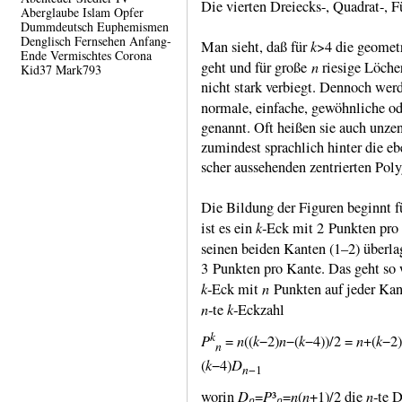
Die vierten Dreiecks-, Quadrat-, F
Aberglaube
Islam
Opfer
Dummdeutsch
Euphemismen
Denglisch
Fernsehen
Anfang-
k
Man sieht, daß für
>4 die geome­t
Ende
Vermischtes
Corona
n
geht und für große
rie­sige Löche
Kid37
Mark793
nicht stark ver­biegt. Dennoch wer
normale, einfache, gewöhn­liche od
genannt. Oft heißen sie auch unzen­
zumin­dest sprach­lich hinter die e
scher aus­sehen­den zen­trier­ten Poly
Die Bildung der Figuren beginnt 
k
ist es ein
‑Eck mit 2 Punk­ten pr
seinen beiden Kanten (1–2) über­l
3 Punk­ten pro Kante. Das geht so 
k
n
‑Eck mit
Punk­ten auf jeder Kan
n
k
‑te
‑Eck­zahl
k
P
n
k
n
k
n
k
=
((
−2)
−(
−4))/2 =
+(
−2)
n
k
D
(
−4)
n
−1
Dₙ
P
ₙ
n
n
n
worin
=
³
=
(
+1)/2 die
‑te D