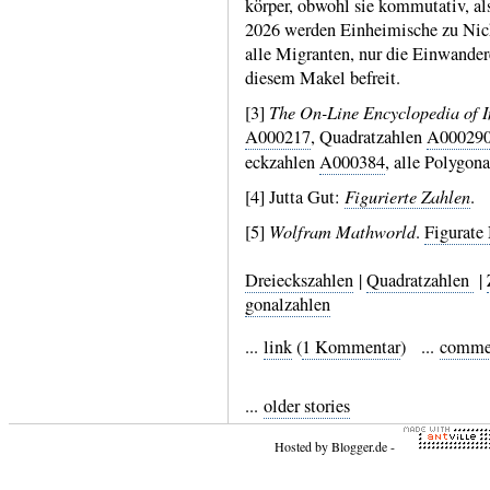
körper, obwohl sie kommu­tativ, al
2026 werden Ein­heimi­sche zu Nich
alle Migran­ten, nur die Ein­wande­
diesem Makel befreit.
The On-Line Encyclopedia of I
[3]
A000217
, Quadrat­zahlen
A00029
eck­zahlen
A000384
, alle Polygon
Figurierte Zahlen
[4] Jutta Gut:
.
Wolfram Mathworld
[5]
.
Figurate
Dreieckszahlen
|
Quadratzahlen
|
gonal­zahlen
...
link
(
1 Kommentar
) ...
comme
...
older stories
Hosted by
Blogger.de
-