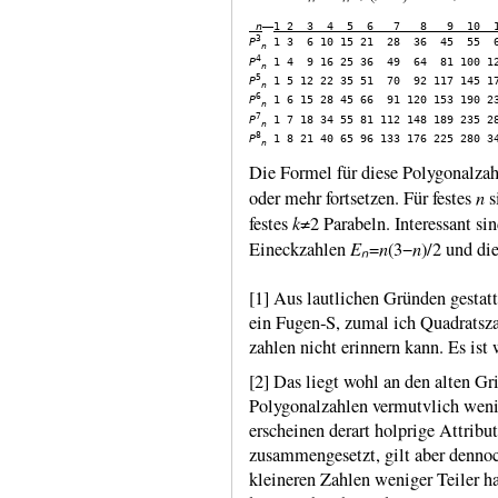
n
1 2  3  4  5  6   7   8   9  10  
3
P
 1 3  6 10 15 21  28  36  45  55  
n
4
P
 1 4  9 16 25 36  49  64  81 100 1
n
5
P
 1 5 12 22 35 51  70  92 117 145 1
n
6
P
 1 6 15 28 45 66  91 120 153 190 2
n
7
P
 1 7 18 34 55 81 112 148 189 235 2
n
8
P
 1 8 21 40 65 96 133 176 225 280 3
n
Die Formel für diese Polygonal­zah
n
oder mehr fort­setzen. Für festes
s
k
festes
≠2 Para­beln. Inter­essant s
Eₙ
n
n
Eineck­zahlen
=
(3−
)/2 und di
[1] Aus lautlichen Gründen gestatt
ein Fugen‑S, zumal ich Qua­drats­z
zahlen nicht erin­nern kann. Es ist
[2] Das liegt wohl an den alten Grie
Poly­gonal­zahlen vermutvlich wenig
erschei­nen derart holprige Attri­b
zusammen­gesetzt, gilt aber dennoc
klei­neren Zahlen weniger Teiler h