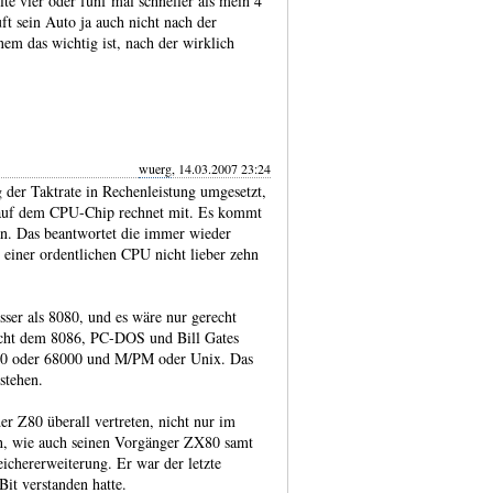
te vier oder fünf mal schneller als mein 4
t sein Auto ja auch nicht nach der
em das wichtig ist, nach der wirklich
wuerg
, 14.03.2007 23:24
der Taktrate in Rechen­leistung umge­setzt,
r auf dem CPU-​Chip rechnet mit. Es kommt
an. Das beant­wortet die immer wieder
 einer ordent­lichen CPU nicht lieber zehn
ser als 8080, und es wäre nur gerecht
icht dem 8086, PC-DOS und Bill Gates
00 oder 68000 und M/PM oder Unix. Das
stehen.
r Z80 überall ver­treten, nicht nur im
, wie auch seinen Vor­gänger ZX80 samt
cher­erwei­terung. Er war der letzte
it ver­standen hatte.