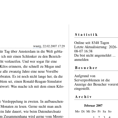
Statistik
Online seit 8348 Tagen
wuerg
, 22.02.2007 17:29
Letzte Aktualisierung: 2026-
08-07 16:38
für Tag über Amster­dam in die Welt gebla­
Du bist nicht angemeldet ...
 ich mir einen Schlenker zu den Bezeich­
anmelden
ht ver­kneifen. Und wer sogar für eine
n Kilos erinnern, die schnell zu Megas und
Besucher
e alle zwanzig Jahre eine neue Vorsilbe
Aufgrund von
braten. Es ist noch nicht lange her, da die
Serverproblemen ist die
­blem sei, einen Ronald-​Reagan-​Simulator
Anzeige der Besucher vorerst
Antwort: Was mache ich mit dem einen Kilo­
eingestellt.
Archiv
e Verdoppelung in zweien. In aufbau­schen­
Februar 2007
 Mona­ten zu lesen. Gerne sucht man auch
r ein Jahr dauert, wie beim Daten­durch­satz
Mo
Di
Mi
Do
Fr
Sa
So
esem Zusam­men­hang wird gerne vom Moore­
1
2
3
4