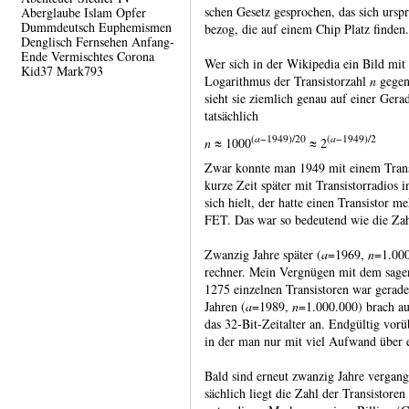
schen Gesetz gespro­chen, das sich urspr
Aberglaube
Islam
Opfer
Dummdeutsch
Euphemismen
bezog, die auf einem Chip Platz finden.
Denglisch
Fernsehen
Anfang-
Ende
Vermischtes
Corona
Wer sich in der Wikipedia ein Bild mi
Kid37
Mark793
Loga­rithmus der Tran­sistor­zahl
n
gegen 
sieht sie ziemlich genau auf einer Gera
tatsäch­lich
(
a
−1949)/20
(
a
−1949)/2
n
≈ 1000
≈ 2
Zwar konnte man 1949 mit einem Trans
kurze Zeit später mit Tran­sistor­radios 
sich hielt, der hatte einen Tran­sistor me
FET. Das war so bedeu­tend wie die Zah
Zwanzig Jahre später (
a
=1969,
n
=1.000
rechner. Mein Ver­gnügen mit dem sag
1275 einzelnen Transistoren war gerad
Jahren (
a
=1989,
n
=1.000.000) brach au
das 32‑Bit-​Zeit­alter an. Endgültig v
in der man nur mit viel Aufwand über 
Bald sind erneut zwanzig Jahre vergang
säch­lich liegt die Zahl der Tran­sisto­