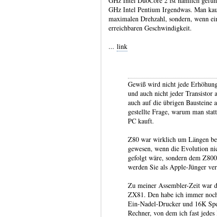
GHz Intel DuoCore 2 ist nämlich gefühl
GHz Intel Pentium Irgendwas. Man kauf
maximalen Drehzahl, sondern, wenn ein
erreichbaren Geschwindigkeit.
...
link
Gewiß wird nicht jede Erhöhung 
und auch nicht jeder Tran­sisto
auch auf die übrigen Bau­steine 
gestellte Frage, warum man statt
PC kauft.
Z80 war wirklich um Längen bes
gewesen, wenn die Evolu­tion n
gefolgt wäre, sondern dem Z80
werden Sie als Apple-​Jünger ver­
Zu meiner Assembler-​Zeit war de
ZX81. Den habe ich immer noch
Ein-​Nadel-​Drucker und 16K Spei
Rechner, von dem ich fast jedes B