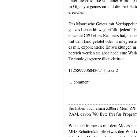
unter dieser Marke von einer Billion (G
in Giga­byte gemessen und die Fest­platt
erreichen.
Das Mooresche Gesetz mit Verdoppelun
ganzes Leben hinweg erfüllt, jeden­falls 
einzelne CPU eines Rechners hat, der no
mit der Hand gelötet oder in inte­griert
es mir, exponen­tielle Entwick­lungen in
bereich werden sie aber noch eine Weile
Techno­logie­grenze über­schritten.
1125899906842624
|
Loci-2
...
comment
Sie haben auch einen Z80er? Mein ZX-8
RAM, davon 780 Byte frei für Progra
Wie auch immer es mit dem Moorschen-G
MHz-Schattenkämpfe etwas den Wind au