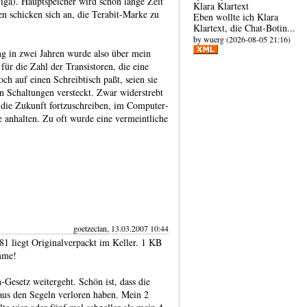
iga). Haupt­speicher wird schon lange Zeit
Klara Klartext
en schicken sich an, die Terabit-​Marke zu
Eben wollte ich Klara
Klartext, die Chat-​Botin...
by wuerg (2026-08-05 21:16)
g in zwei Jahren wurde also über mein
für die Zahl der Tran­sistoren, die eine
ch auf einen Schreib­tisch paßt, seien sie
en Schal­tungen versteckt. Zwar wider­strebt
 die Zukunft fortzu­schreiben, im Compu­ter­
 anhalten. Zu oft wurde eine vermeint­liche
goetzeclan
, 13.03.2007 10:44
1 liegt Originalverpackt im Keller. 1 KB
mme!
esetz weitergeht. Schön ist, dass die
s den Segeln verloren haben. Mein 2