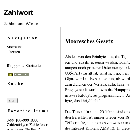
Zahlwort
Zahlen und Wörter
Navigation
Mooresches Gesetz
Startseite
Themen
Als ich von den Petabytes las, die Tag 
sen und aus ihr gesogen werden, konnte
Blogger.de Startseite
nungen noch größe­rer Daten­mengen nic
Ü35-​Party zu alt ist, wird sich noch a
Gigas wurden. Es sieht so aus, als würd
Suche
zum Zeichen der Ver­tausend­fachung ver­
Frage gestellt wurde, was das Haupt­pro
in zwei Kilobyte zu pro­gram­mieren. 
byte, das übrig­bleibt?
Favorite Items
Das Tausendfache in 20 Jahren sind ein
den Berichten ist immer wieder von 18
0-99
100-999
1000...
Teil­berei­che, in denen es zeit­weise nu
Zahlenfolgen
Zahlwörter
des Inter­net-​Knotens AMS‑IX. In di
Abenteuer
Siedler-IV