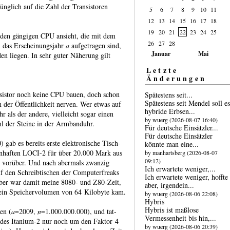
üng­lich auf die Zahl der Transi­storen
5
6
7
8
9
10
11
12
13
14
15
16
17
18
19
20
21
22
23
24
25
t den gängigen CPU ansieht, die mit dem
26
27
28
das Erschei­nungs­jahr
a
aufge­tragen sind,
Januar
Mai
den liegen. In sehr guter Näherung gilt
Letzte
Änderungen
istor noch keine CPU bauen, doch schon
Spätestens seit...
Spätestens seit Mendel soll es
in der Öffent­lich­keit nerven. Wer etwas auf
hybride Erbsen...
hr als der andere, viel­leicht sogar einen
by wuerg (2026-08-07 16:40)
l der Steine in der Arm­banduhr.
Für deutsche Einsätzler...
Für deutsche Einsätzler
) gab es bereits erste elektro­nische Tisch­
könnte man eine...
enhaften LOCI‑2 für über 20.000 Mark aus
by manhartsberg (2026-08-07
09:12)
e vorüber. Und nach abermals zwanzig
Ich erwartete weniger,...
f den Schreib­tischen der Computer­freaks
Ich erwartete weniger, hoffte
orüber war damit meine 8080- und Z80-Zeit,
aber, irgend­ein...
ein Speicher­volumen von 64 Kilo­byte kam.
by wuerg (2026-08-06 22:08)
Hybris
Hybris ist maßlose
en (
a
=2009,
n
=1.000.000.000), und tat­
Vermessen­heit bis hin,...
ren des Ita­nium‑2 nur noch um den Faktor 4
by wuerg (2026-08-06 20:39)