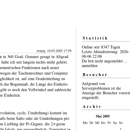
Statistik
Online seit 8347 Tagen
wuerg
, 10.05.2005 17:59
Letzte Aktualisierung: 2026-
08-06 22:08
en in 360 Grad. Genauer gesagt in Altgrad.
Du bist nicht angemeldet ...
abe ich seit langem nichts mehr gehört.
anmelden
nome­tri­schen Funk­tionen nach neuer
r wegen der Taschen­rechner und Computer
Besucher
lich­keit ist, auf eine Grad­eintei­lung zu
Aufgrund von
ch das Bogen­maß, die Länge des Ein­heits­
Serverproblemen ist die
gibt es noch den Voll­winkel und zahl­reiche
Anzeige der Besucher vorerst
he Ein­heiten.
eingestellt.
Archiv
revo­lution, cycle, Umdre­hung) kommt im
Mai 2005
alls beim Salto oder als Umdre­hungen pro
Mo
Di
Mi
Do
Fr
Sa
So
 Lieb­ling der Pi‑Gegner, die 2
π
gerne
1
cht falsch, nur unge­wöhn­lich. Zumin­dest in