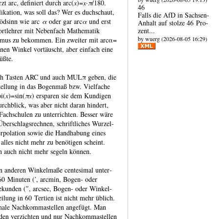
 arc, defi­niert durch arc(
x
)=
x
·
π
/180.
46
lika­tion, was soll das? Wer es duchschaut,
Falls die AfD in Sachsen-​
lödsinn wie arc
α
oder gar arc
α
und erst
Anhalt auf stolze 46 Pro­
zent...
rt­lehrer mit Neben­fach Mathe­matik
by wuerg (2026-08-05 16:29)
­mus zu bekom­men. Ein zweiter mit arcα=
nen Winkel vor­täuscht, aber einfach eine
üßte.
lich Tasten ARC und auch MULπ geben, die
tel­lung in das Bogen­maß bzw. Viel­fache
i(
x
)=sin(
π
x
) ersparen sie dem Kun­digen
rch­blick, was aber nicht daran hindert,
ach­schulen zu unter­richten. Besser wäre
er­schlags­rechnen, schrift­liches Wurzel­
r­pola­tion sowie die Hand­habung eines
lles nicht mehr zu benö­tigen scheint.
tän auch nicht mehr segeln können.
 anderen Winkel­maße centesimal unter­
n 60 Mi­nu­ten (′, arcmin, Bogen- oder
­kun­den (″, arcsec, Bogen- oder Winkel­
eilung in 60 Ter­tien ist nicht mehr üblich.
ale Nach­komma­stel­len ange­fügt. Man
n ver­zichten und nur Nach­komma­stel­len