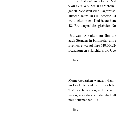
Ein Lichtjahr ist auch keine Zei
9.400.730.472.580.000 Metern. 
genau. Wie weit eine Tages­reise
kut­sche kaum 100 Kilo­meter. Üb
weit gekommen. Und heute hätte
48. Breiten­grad des globalen Nor
Und wenn Sie nicht nur über di
auch Stunden in Kilo­meter umr
Bremen etwa auf ihre (40.000/2
Bezie­hungen erleich­tern die Geo
...
link
Meine Gedanken wandern dann u
und zu EU-Ländern, die sich tapf
Zeitzone bekennen, mit der sie
haben, aber dieses erstaunlich a
nicht aufmachen. :-)
...
link