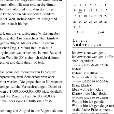
sen­schaf­ten hält man sich an die dimen­
2
3
4
5
6
7
8
l­winkel. Also rad=1 und in der Folge
9
10
11
12
13
14
15
le keine echten Maßein­heiten, sondern
16
17
18
19
20
21
22
l der Welt, ins­beson­dere im Alltag sind
23
24
25
26
27
28
29
rden es auch bleiben.
30
31
April
Juni
arf, um die ver­schie­denen Winkel­angaben
äu­fig, daß Taschen­rechner über Ein­stel­
Letzte
lungen verfügen. Meiner erlaut in einem
Änderungen
wischen Deg, Gra und Rad. Man muß
Ich erwartete weniger,...
eb­nissen weiter­rechnet. Ist zum Bei­spiel
Ich erwartete weniger, hoffte
en Wert für 30° sicher­lich nicht dadurch,
aber, irgend­ein...
ch­net und dann durch 30 teilt.
by wuerg (2026-08-06 22:08)
Hybris
an gerne den mensch­lichen Fehler, die
Hybris ist maßlose
er­pretie­ren, weil Zehner­poten­zen oder
Vermessen­heit bis hin,...
by wuerg (2026-08-06 20:39)
h­tet werden. Die gespei­cherten Kon­stan­ten
Klara Klartext
ün­stigen solche Verwech­selun­gen. Dabei ist
Eben wollte ich Klara
i­onen 3·1.000.000=3.000.000 ist, andert­halb
Klartext, die Chat-​Botin...
und 0,8 Pro­mille für 0,8/1000=0,0008
by wuerg (2026-08-05 21:16)
Winkel der Größe (
π
/180)·30≈0,5236.
Warum bin ich gerade...
Warum bin ich gerade gester
an die flache Erde erin­nert...
ch­nung von Altgrad in das Bogen­maß eine
by wuerg (2026-08-05 19:13)