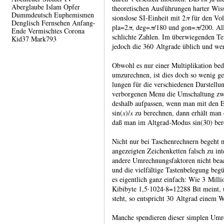
Aberglaube
Islam
Opfer
theo­reti­schen Aus­führun­gen harter Wis
Dummdeutsch
Euphemismen
sions­lose SI‑Ein­heit mit 2
π
für den Vol
Denglisch
Fernsehen
Anfang-
pla=2
π
, deg=
π
/180 und gon=
π
/200. Al
Ende
Vermischtes
Corona
schlichte Zahlen. Im über­wiegen­den Tei
Kid37
Mark793
jedoch die 360 Alt­grade üblich und we
Obwohl es nur einer Multipli­kation bed
umzu­rechnen, ist dies doch so wenig gel
lungen für die ver­schie­denen Dar­stel­
verbor­genen Menu die Umschal­tung z
deshalb auf­passen, wenn man mit den Erg
sin(
x
)/
x
zu berech­nen, dann erhält man d
daß man im Altgrad-​Modus sin(30) bere
Nicht nur bei Taschenrechnern begeht m
ange­zeigten Zeichen­ketten falsch zu int
andere Umrech­nungs­fakto­ren nicht beac
und die viel­fältige Tasten­bele­gung beg
es eigent­lich ganz ein­fach: Wie 3 Mill
Kibi­byte 1,5·1024·8=12288 Bit meint, 
steht, so ent­spricht 30 Alt­grad einem 
Manche spendieren dieser simplen Umre