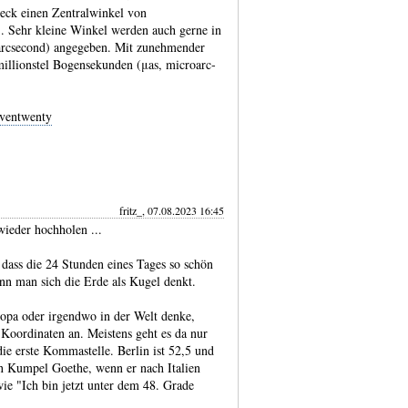
­eck einen Zentral­winkel von
 Sehr kleine Winkel werden auch gerne in
­arc­second) ange­geben. Mit zuneh­mender
illion­stel Bogen­sekun­den (μas, micro­arc­
ventwenty
fritz_, 07.08.2023 16:45
ieder hochholen ...
dass die 24 Stunden eines Tages so schön
n man sich die Erde als Kugel denkt.
opa oder irgendwo in der Welt denke,
Koordinaten an. Meistens geht es da nur
e erste Kommastelle. Berlin ist 52,5 und
in Kumpel Goethe, wenn er nach Italien
ie "Ich bin jetzt unter dem 48. Grade