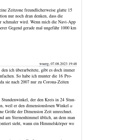
 eine Zeitzone freundlicherweise glatte 15
tion nur noch dran denken, dass die
r schmaler wird. Wenn mich die Navi-App
nserer Gegend gerade mal ungefähr 1000 km
wuerg
, 07.08.2023 19:48
g, den ich überarbeitete, gibt es doch immer
ein­fachen. So habe ich munter die 16 Pro­
, da sie nach 2007 nur zu Corona-​Zeiten
n Stunden­winkel, der den Kreis in 24 Stun­
sen, weil er den dimen­sions­losen Winkel 𝛼
eine Größe der Dimen­sion Zeit umrech­net.
gt und am Ster­nen­himmel üblich, an dem man
ron­tiert sieht, wann ein Himmels­körper wo