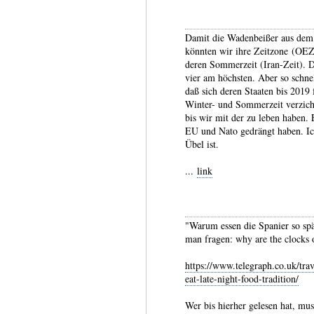
Damit die Wadenbeißer aus dem 
könnten wir ihre Zeit­zone (OEZ)
deren Sommerzeit (Iran-​Zeit). 
vier am höch­sten. Aber so schnel
daß sich deren Staa­ten bis 2019
Winter- und Sommer­zeit verzich­
bis wir mit der
zu leben haben. 
EU und Nato gedrängt haben. Ic
Übel ist.
...
link
"Warum essen die Spanier so spät 
man fragen: why are the clocks 
https://www.telegraph.co.uk/tra
eat-late-night-food-tradition/
Wer bis hierher gelesen hat, m