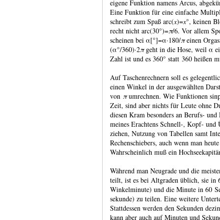
eigene Funktion namens Arcus, abge­kürzt
Eine Funk­tion für eine ein­fache Multi­p
schreibt zum Spaß arc(
x
)=
x
°, keinen B
recht nicht arc(30°)=
π
/6. Vor allem Spo
scheinen bei α[°]=α·180/
π
einen Orgas
(α°/360)·2
π
geht in die Hose, weil α ei
Zahl ist und es 360° statt 360 heißen m
Auf Taschenrechnern soll es gelegent­
einen Winkel in der aus­gewähl­ten Dar­s
von
π
umrech­nen. Wie Funk­tionen sinp
Zeit, sind aber nichts für Leute ohne Du
diesen Kram beson­ders an Berufs- und F
meines Erach­tens Schnell-, Kopf- und Üb
ziehen, Nut­zung von Tabel­len samt Inte
Rechen­schiebers, auch wenn man heute a
Wahr­schein­lich muß ein Hoch­see­kapi­
Während man Neugrade und die meisten
teilt, ist es bei Alt­graden üblich, sie i
Winkel­minute) und die Minute in 60 Se
sekunde) zu teilen. Eine wei­tere Unter­t
Statt­dessen werden den Sekunden dezim
kann aber auch auf Minuten und Sekunde