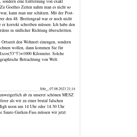
t, sondern eine Entfer­nung von exakt
Zu Goethes Zeiten nahm man es nicht so
 war, kann man nur schät­zen. Mit der Post­
er den 48. Brei­ten­grad war er noch nicht
 er korrekt schreiben müssen: Ich habe den
dens in südlicher Rich­tung über­schrit­ten.
e Ortszeit den Wohnort einengen, sondern
ech­nen wollen, dann kommen Sie für
4)cos(53°5′)≈1000 Kilo­meter. Solche
­graphi­sche Betrach­tung von Welt.
fritz_, 07.08.2023 21:14
nweigerlich ab zu unserer schönen MESZ
erer als wir zu einer brutal falschen
 High noon um 14 Uhr oder 14.30 Uhr
lte Saure-Gurken-Fass müssen wir jetzt