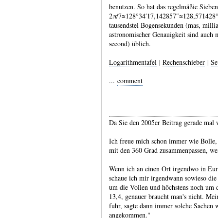
benut­zen. So hat das regel­mäßie Sieben
2
π
/7≈128°34′17,142857″≈128,571428°.
tausend­stel Bogen­sekunden (mas, milli
astro­nomi­scher Genauig­keit sind auch m
second) üblich.
Logarithmentafel
|
Rechenschieber
|
Se
...
comment
Da Sie den 2005er Beitrag gerade mal w
Ich freue mich schon immer wie Bolle, 
mit den 360 Grad zusammenpassen, wen
Wenn ich an einen Ort irgendwo in Eur
schaue ich mir irgendwann sowieso die 
um die Vollen und höchstens noch um di
13,4, genauer braucht man's nicht. Me
fuhr, sagte dann immer solche Sachen w
angekommen."