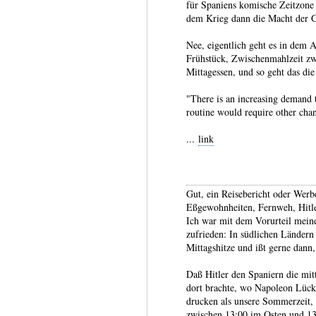
für Spaniens komische Zeitzone 
dem Krieg dann die Macht der 
Nee, eigentlich geht es in dem A
Frühstück, Zwischenmahlzeit z
Mittagessen, und so geht das die
"There is an increasing demand 
routine would require other chang
...
link
Gut, ein Reisebericht oder Werbe
Eßge­wohn­heiten, Fernweh, Hitler
Ich war mit dem Vorurteil meine
zufrie­den: In süd­lichen Ländern
Mittags­hitze und ißt gerne dann
Daß Hitler den Spaniern die mitt
dort brachte, wo Napo­leon Lücke
drucken als unsere Sommer­zeit, 
zwischen 13:00 im Osten und 1