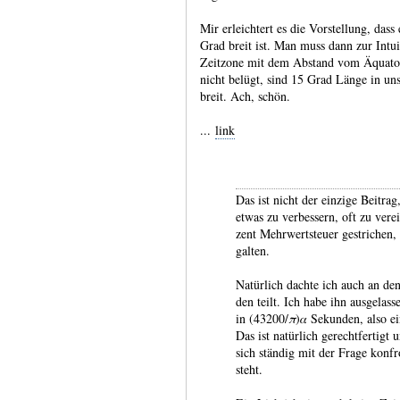
Mir erleichtert es die Vorstellung, dass
Grad breit ist. Man muss dann zur Intui
Zeitzone mit dem Abstand vom Äquato
nicht belügt, sind 15 Grad Länge in u
breit. Ach, schön.
...
link
Das ist nicht der einzige Beitra
etwas zu ver­bessern, oft zu ver
zent Mehr­wert­steuer gestri­chen
galten.
Natürlich dachte ich auch an de
den teilt. Ich habe ihn aus­gelas­
in (43200/
π
)𝛼 Sekun­den, also 
Das ist natür­lich gerecht­ferti
sich ständig mit der Frage kon­f
steht.