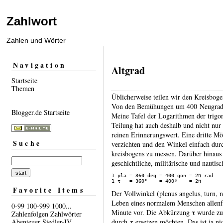
Zahlwort
Zahlen und Wörter
Navigation
Altgrad
Startseite
Themen
Üblicherweise teilen wir den Kreis­bog
Von den Bemü­hungen um 400 Neu­grad h
Blogger.de Startseite
Meine Tafel der Loga­rithmen der trigo­
Teilung hat auch deshalb und nicht nu
reinen Erin­nerungs­wert. Eine dritte Mög­
Suche
ver­zichten und den Winkel einfach dur
kreis­bogens zu messen. Darüber hinaus 
geschicht­liche, militä­rische und nau­tisc
1 pla = 360 deg = 400 gon = 2π rad

Favorite Items
Der Vollwinkel (plenus angelus, turn, 
Leben eines norma­lem Menschen allen­f
0-99
100-999
1000...
Minute vor. Die Abkür­zung τ wurde zum
Zahlenfolgen
Zahlwörter
Abenteuer
Siedler-IV
durch τ erset­zen möchten. Das ist ja ni