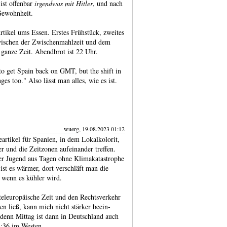
ist offenbar
irgendwas mit Hitler
, und nach
Gewohnheit.
rtikel ums Essen. Erstes Frühstück, zweites
wischen der Zwischenmahlzeit und dem
 ganze Zeit. Abendbrot ist 22 Uhr.
to get Spain back on GMT, but the shift in
es too." Also lässt man alles, wie es ist.
wuerg
, 19.08.2023 01:12
artikel für Spanien, in dem Lokal­kolorit,
 und die Zeit­zonen aufein­ander treffen.
r Jugend aus Tagen ohne Klima­kata­strophe
 ist es wärmer, dort ver­schläft man die
, wenn es kühler wird.
el­euro­päische Zeit und den Rechts­verkehr
n ließ, kann mich nicht stärker beein­
denn Mittag ist dann in Deutsch­land auch
3:36 im Westen.