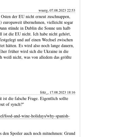
wuerg
, 07.08.2023 22:53
Osten der EU nicht erneut zuschnap­pen,
 europa­weit über­nehmen, viel­leicht sogar
Dann stünde in Dublin die Sonne um halb
l ist die EU nicht. Ich habe nicht gehört,
 fest­gelegt und auf einen Wechsel zwischen
tet hätten. Es wird also noch lange dauern,
Eher früher wird sich die Ukraine in die
h weiß nicht, was von alledem das größte
fritz_, 17.08.2023 18:16
ist die falsche Frage. Eigentlich sollte
out of synch?"
vel/food-and-wine-holidays/why-spanish-
uss den Spoiler auch noch mitnehmen: Grund