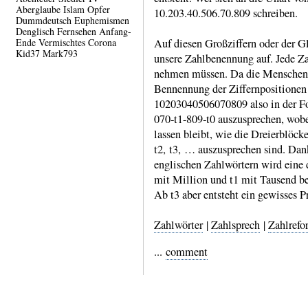
Aberglaube
Islam
Opfer
10.203.​40.506.​70.809 schreiben.
Dummdeutsch
Euphemismen
Denglisch
Fernsehen
Anfang-
Ende
Vermischtes
Corona
Auf diesen Großziffern oder der Gl
Kid37
Mark793
unsere Zahl­benen­nung auf. Jede Za
nehmen müssen. Da die Menschen d
Bennen­nung der Ziffern­posi­tione
10203040506070809 also in der Form
070‑t1-​809‑t0 auszusprechen, wobe
lassen bleibt, wie die Dreier­blöck
t2, t3, … auszu­sprechen sind. Da
engli­schen Zahl­wörtern wird eine 
mit Mil­lion und t1 mit Tausend be
Ab t3 aber entsteht ein gewisses 
Zahlwörter
|
Zahlsprech
|
Zahlrefo
...
comment