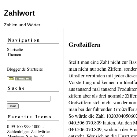
Zahlwort
Zahlen und Wörter
Navigation
Großziffern
Startseite
Themen
Stellt man eine Zahl nicht zur Bas
man nicht nur zehn Ziffern, sonder
Blogger.de Startseite
künstler verbinden mit jeder dieser
Vorstel­lung und kennen im Ideal­fa
Suche
aus tausend mal tausend Produk­te
ziffern aber als drei normale Ziffer
Großziffern sich nicht von der no
man bei der führenden Groß­ziffer a
So würde die Zahl 10203040506070
Favorite Items
040.506.​070.809 lauten. An den M
0-99
100-999
1000...
040.506.​070.809, wodurch der Eind
Zahlenfolgen
Zahlwörter
entsteht. Wer sich an die Unart v
Abenteuer
Siedler-IV