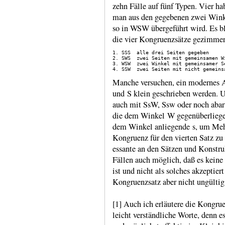
zehn Fälle auf fünf Typen. Vier 
man aus den gegebenen zwei Wink
so in WSW übergeführt wird. Es ble
die vier Kongruenzsätze gezimmer
1. SSS  alle drei Seiten gegeben

2. SWS  zwei Seiten mit gemeinsamen Wi
3. WSW  zwei Winkel mit gemeinsamer Se
Manche versuchen, ein moder­nes A
und S klein geschrieben werden. U
auch mit SsW, Ssw oder noch abart
die dem Win­kel W gegen­über­lie­ge
dem Winkel anlie­gende s, um Mehr­
Kongruenz für den vierten Satz zu 
essante an den Sätzen und Kon­struk
Fällen auch möglich, daß es keine 
ist und nicht als solches akzep­tie
Kon­gruenz­satz aber nicht ungül­tig
[1] Auch ich erläutere die Kongrue
leicht ver­ständ­liche Worte, denn e