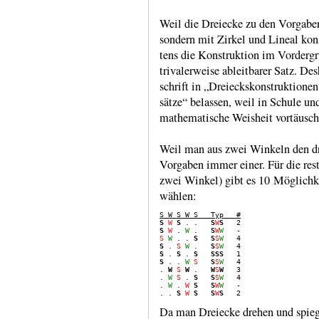
Weil die Dreiecke zu den Vorgaben 
sondern mit Zirkel und Lineal kons
tens die Kon­struk­tion im Vorder­g
trivaler­weise ableit­barer Satz. D
schrift in „Dreiecks­kon­struk­tion
sätze“ belassen, weil in Schule un
mathe­matische Weisheit vortäu­sche
Weil man aus zwei Winkeln den drit
Vor­gaben immer einer. Für die rest
zwei Winkel) gibt es 10 Mög­lich­ke
wählen:
S W S W S   Typ   #
S
W
S
 . .   
S
W
S
S
W
 . 
W
 .   
S
W
W
S
W
 . . 
S
S
S
W
S
 . 
S
W
 .   
S
S
W
S
 . 
S
 . 
S
SSS
S
 . . 
W
S
S
S
W
   4

. 
W
S
W
 .   
W
S
W
   3

. 
W
S
 . 
S
S
S
W
   4

. 
W
 . 
W
S
S
W
W
   -

. . 
S
W
S
S
W
S
Da man Dreiecke drehen und spiegel