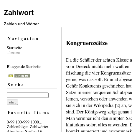
Zahlwort
Zahlen und Wörter
Navigation
Kongruenzsätze
Startseite
Themen
Da die Schüler der achten Klasse an
vom Dreieck nichts mehr wußten, 
Blogger.de Startseite
frischung die vier Kon­gruenz­sätze
gerne, was das soll. Einmal abge­
Suche
Gehör Konkruents geschrie­ben hatt
Sätze in einer ver­queren Schul­spr
lernen, verstehen oder anwen­den wi
sie sich in der Wiki­pedia [2] an, wo
sind. Der Königs­weg zeigt genau in
Favorite Items
Man verin­ner­licht den simplen S
0-99
100-999
1000...
klatur­kurs sofort alles anwenden. 
Zahlenfolgen
Zahlwörter
korrekt nume­riert und erwar­tungs­
Abenteuer
Siedler-IV