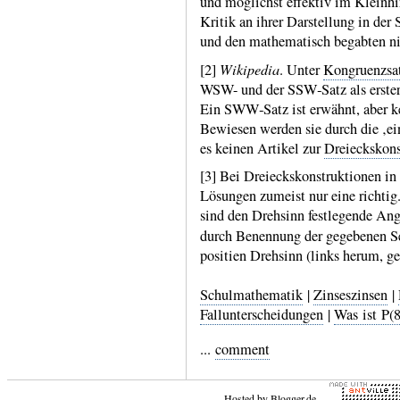
und mög­lichst effektiv im Klein­h
Kritik an ihrer Dar­stellung in der
und den mathe­matisch begabten ni
Wikipedia
[2]
. Unter
Kongruenz­sa
WSW- und der SSW‑Satz als erster b
Ein SWW‑Satz ist erwähnt, aber k
Bewie­sen werden sie durch die ‚eind
es keinen Artikel zur
Dreiecks­kon­s
[3] Bei Dreiecks­konstruk­tionen in
Lösungen zumeist nur eine richtig.
sind den Drehsinn fest­legende Ang
durch Benen­nung der gege­benen Se
posi­tien Dreh­sinn (links herum, ge
Schulmathematik
|
Zinseszinsen
|
Fallunterscheidungen
|
Was ist P(8
...
comment
Hosted by
Blogger.de
-