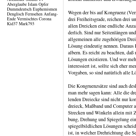
Aberglaube
Islam
Opfer
Dummdeutsch
Euphemismen
Wegen der bis auf Kon­gruenz (Ve
Denglisch
Fernsehen
Anfang-
Ende
Vermischtes
Corona
drei Freiheits­grade, reichen drei
Kid37
Mark793
allen Dreicken eine endliche Anzah
derlich. Sind nur Seiten­längen un
allge­meinen alle zugehörigen Dre
Lösung eindeutig nennen. Daraus K
albern. Es reicht zu beachten, daß 
Lösungen existie­ren. Und wer meh
interes­siert ist, sollte sich eher 
Vorgaben, so sind natür­lich alle 
Die Kongruenz­sätze sind auch des
man mehr sagen kann: Alle die dre
lenden Dreiecke sind nicht nur kon
dreieck, Maßband und Computer aus
Strecken und Winkeln allein mit Zi
bung, Drehung und Spiege­lung ein­
spiegel­bild­lichen Lösungen scheide
ist, in welcher Dreh­rich­tung die 