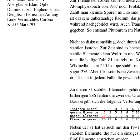
Zur Freude der Esoteriker sind diese Za
Aberglaube
Islam
Opfer
Atom­physik­buch von 1967 noch Protak­t
Dummdeutsch
Euphemismen
Zählt man kleinste Spuren mit, so sind
Denglisch
Fernsehen
Anfang-
ist das sehr unbestän­dige Radium, das
Ende
Vermischtes
Corona
während nachge­bildet wird. Auch Trans
Kid37
Mark793
gegeben. So entstand Plutonium im Nat
Nicht so diskussionsfähig, doch durch d
stabilen Isotope. Zur Zeit sind es höch
stabile Elemente, denn Wolfram und Wi
man die heilige Zahl 81 anstrebt, muß m
Wikipedia nennt 250 Isotope stabil, me
sogar 276. Aber für esote­rische Zwecke
erhält man in jedem Falle die gewünsch
Zu diesen 81 stabilen Elementen gehöre
bishe­rigen 286 fehlen die zwei des Ur
Basis ergibt sich die folgende Vertei­lun
Isotopen-Anzahl   1  2  3  4  5  6  7

gerade Elemente   
1
  2  5  6  6  7 10
unger. Elemente  
19
 20  1  0  0  0  0

Elemente gesamt  20 22  6  6  6  7 10
Neben der 81 hat es auch mit den 19+1 
stabilen Elemente, die nur ein einzige
fünf Elemente gestrichen werden