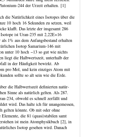
uto­nium‑244 der Urzeit erhal­ten. [1]
h die Natür­lichkeit eines Isotopes über die
Grenze 10 hoch 16 Sekunden zu setzen, weil
ke klafft. Das letzte der insgesamt 286
en Isotope ist Uran‑235 mit 2,22E+16
r als 1% aus dem Anfangsbestand erhalten
ür­lichen Isotop Sama­rium‑146 mit
n unter 10 hoch −13 so gut wie nichts
liegt die Halb­werts­zeit, unter­halb der
fall in der Häufig­keit bewirkt. Ab
om pro Mol, und kein einziges Atom mit
ekunden sollte so alt sein wie die Erde.
er die Halb­werts­zeit defi­nierten natür­
en Sinne als natür­lich gelten. Als 287.
Uran‑234, obwohl es schnell zerfällt und
ildet wird. Das halte ich für unange­messen,
ich gelten könnte. Ob mit oder ohne
Elemente, die 81 (quasi)stabilen samt
stehen ist mein Atom­physik­buch [2], in
atür­liches Isotop gesehen wird. Danach