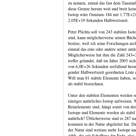
zu nennen, zumal das fast dem Tausend­f
diese Grenze herum weit und breit keine 
Isotop wäre Osmi­um‑184 mit 1,77E+21, d
2,05E+19 Sekun­den Halb­werts­zeit.
Peter Plichta soll von 243 stabilen Iso
sind, kann möglicher­weise seinen Büc
besitze, weil ich seine For­schungen nic
einmal das eine oder andere seiner amü
Möglicher­weise hat ihm die Zahl 243=3⋅
treffer gelandet, daß im Jahre 2003 sich
von 6,0E+26 Sekun­den zerfal­lend heraus
gender Halb­werts­zeit geord­neten Liste
Will man 81 stabile Elemente haben, so
als stabil bezeichnen.
Unter den stabilen Elementen werden sol
einziges natür­liches Isotop auf­weisen
Rein­ele­mente sind, hängt somit von d
Isotope und Elemente werden als stabil
natür­lich? Üblicher­weise sind es 287 n
kommen in der Natur abge­leitet hat. Da
der Natur sind weitaus mehr Isotope n
zählt, die seit Schaf­fung der Erde, also 