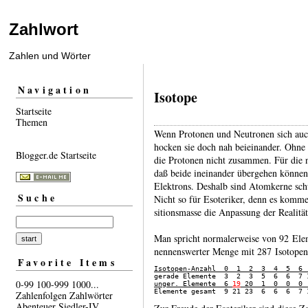
Zahlwort
Zahlen und Wörter
Navigation
Isotope
Startseite
Themen
Wenn Protonen und Neutronen sich auch 
hocken sie doch nah beiein­ander. Ohne
Blogger.de Startseite
die Protonen nicht zusammen. Für die n
daß beide inein­ander über­gehen können
Elektrons. Deshalb sind Atom­kerne schw
Suche
Nicht so für Esote­riker, denn es kommen
sitions­masse die Anpassung der Realität
Man spricht normaler­weise von 92 Elem
nennens­werter Menge mit 287 Isotope
Favorite Items
Isotopen-Anzahl  0  1  2  3  4  5  6 
0-99
100-999
1000...
unger. Elemente  6 
19
 20  1  0  0  0 

Elemente gesamt  9 21 23  6  6  6  7 
Zahlenfolgen
Zahlwörter
Abenteuer
Siedler-IV