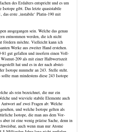
achen des Erd­alters entspricht und es um
Isotope gibt. Das letzte quasi­stabile
as erste ‚instabile‘ Pla­tin‑190 mit
topen ausge­gangen sein. Welche das genau
hern entnommen werden, die ich nicht
ht fördern möchte. Viel­leicht kann ich
­santen Werke aus zweiter Hand erstehen.
81 gut gefal­len und inso­fern einen Voll­
 Wis­mut‑209 als mit einer Halb­werts­zeit
­gestellt hat und es in der nach abstei­
 der Isotope nunmehr an 243. Stelle steht.
 sollte man minde­stens diese 243 Isotope
che als rein bezeichnet, die nur ein
. Welche und wieviele stabile Elemente auch
er Antwort auf zwei Fragen ab: Welche
 gesehen, und welche Isotope gelten als
atür­liche Isotope, die man aus dem Vor­
s aber ist eine wenig präzise Sache, denn in
ach­weisbar, auch wenn man nur Atome
4,5 Mil­liarden Jahre lang nicht zer­fielen.