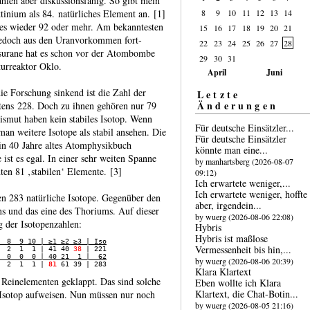
hlen aber diskus­sions­fähig. So gibt mein
8
9
10
11
12
13
14
inium als 84. natür­liches Element an. [1]
 es wieder 92 oder mehr. Am bekann­testen
15
16
17
18
19
20
21
 jedoch aus den Uran­vorkommen fort­
22
23
24
25
26
27
28
­urane hat es schon vor der Atom­bombe
29
30
31
urreaktor Oklo.
April
Juni
ie Forschung sinkend ist die Zahl der
Letzte
Änderungen
­stens 228. Doch zu ihnen gehören nur 79
smut haben kein stabiles Isotop. Wenn
Für deutsche Einsätzler...
an weitere Isotope als stabil ansehen. Die
Für deutsche Einsätzler
in 40 Jahre altes Atom­physik­buch
könnte man eine...
 ist es egal. In einer sehr weiten Spanne
by manhartsberg (2026-08-07
ten 81 ‚stabilen‘ Elemente. [3]
09:12)
Ich erwartete weniger,...
Ich erwartete weniger, hoffte
n 283 natür­liche Isotope. Gegen­über den
aber, irgend­ein...
ans und das eine des Thoriums. Auf dieser
by wuerg (2026-08-06 22:08)
g der Isotopen­zahlen:
Hybris
Hybris ist maßlose
  8  9 10 | ≥1 ≥2 ≥3 | Iso
Vermessen­heit bis hin,...
  2  1  1 | 41 40 
38
  0  0  0 | 40 21  1 |  62
by wuerg (2026-08-06 20:39)
  2  1  1 | 
81
Klara Klartext
Rein­elementen geklappt. Das sind solche
Eben wollte ich Klara
Klartext, die Chat-​Botin...
s Isotop aufweisen. Nun müssen nur noch
by wuerg (2026-08-05 21:16)