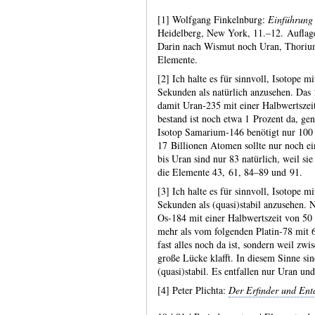
[1] Wolfgang Finkelnburg:
Einführung 
Heidel­berg, New York, 11.–12. Auf­lage
Darin nach Wismut noch Uran, Thorium 
Elemente.
[2] Ich halte es für sinnvoll, Isotope m
Sekunden als natür­lich anzu­sehen. Das 
damit Uran‑235 mit einer Halb­werts­ze
bestand ist noch etwa 1 Pro­zent da, gen
Isotop Sama­rium‑146 benötigt nur 100 
17 Bil­lionen Atomen sollte nur noch e
bis Uran sind nur 83 natür­lich, weil sie
die Ele­mente 43, 61, 84–89 und 91.
[3] Ich halte es für sinnvoll, Isotope m
Sekunden als (quasi)stabil anzu­sehen. 
Os‑184 mit einer Halb­werts­zeit von 50
mehr als vom folgenden Platin‑78 mit 6
fast alles noch da ist, sondern weil zw
große Lücke klafft. In diesem Sinne si
(quasi)stabil. Es entfallen nur Uran u
[4] Peter Plichta:
Der Erfinder und Ent