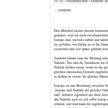
19
|
81
|
Periodensystem
|
Elemente de
...
comment
Den Mittelteil meines hiermit kommen­t
geändert, weil ich mich zwischen­zeitli
Isotope sind, wieviele stabile und natür­
sie zerfallen, wie häufig sie in der N
existier­ten oder erst später gebildet wu
Zunächst könnte man der Meinung sein, 
Nuklide. Das sind die Atom­kerne aus
N
Nuklide heißen isotop, wenn sie die gl
gleichen chemi­schen Element zuge­hören
so heißen sie isoton, bei gleicher Masse
Isotopie ist eine Beziehung zwischen Nu
„Isotope sind Nuklide mit gleicher Ord­n
zahl“ definiert eigent­lich nur diese Iso
alle Nuklide auch zu sich selbst isotop 
relation, und man kann die zuge­hörige