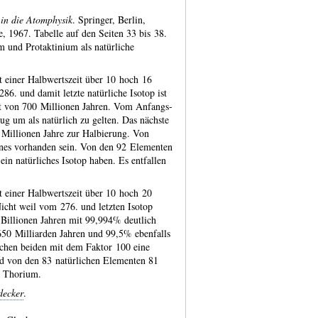
in die Atomphysik
. Springer, Berlin,
, 1967. Tabelle auf den Seiten 33 bis 38.
und Protak­tinium als natür­liche
it einer Halb­werts­zeit über 10 hoch 16
286. und damit letzte natür­liche Isotop ist
it von 700 Mil­lionen Jahren. Vom Anfangs­
ug um als natür­lich zu gelten. Das nächste
Mil­lionen Jahre zur Halbie­rung. Von
ines vor­handen sein. Von den 92 Ele­menten
 ein natür­liches Isotop haben. Es entfallen
it einer Halb­werts­zeit über 10 hoch 20
Nicht weil vom 276. und letzten Isotop
 Bil­lionen Jahren mit 99,994% deutlich
50 Mil­liarden Jahren und 99,5% eben­falls
ischen beiden mit dem Faktor 100 eine
nd von den 83 natür­lichen Elementen 81
nd Thorium.
decker
.