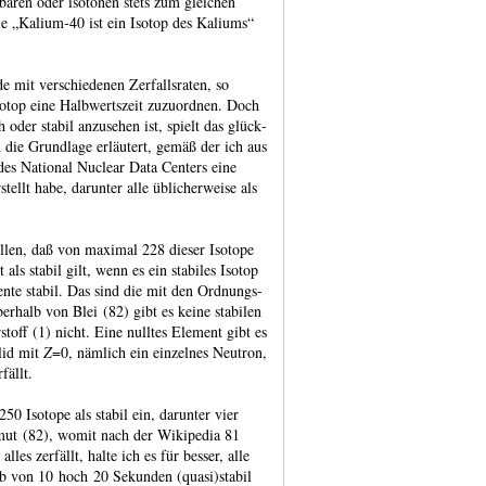
baren oder isotonen stets zum gleichen
e „Kalium‑40 ist ein Isotop des Kaliums“
 mit verschie­denen Zerfalls­raten, so
otop eine Halb­werts­zeit zuzu­ordnen. Doch
h oder stabil anzu­sehen ist, spielt das glück­
 die Grund­lage erläu­tert, gemäß der ich aus
des National Nuclear Data Centers eine
stellt habe, darunter alle üblicher­weise als
llen, daß von maximal 228 dieser Isotope
als stabil gilt, wenn es ein stabiles Isotop
ente stabil. Das sind die mit den Ordnungs­
r­halb von Blei (82) gibt es keine stabilen
toff (1) nicht. Eine nulltes Element gibt es
klid mit
Z
=0, nämlich ein einzelnes Neutron,
fällt.
0 Isotope als stabil ein, darunter vier
ut (82), womit nach der Wiki­pedia 81
 alles zerfällt, halte ich es für besser, alle
halb von 10 hoch 20 Sekunden (quasi)stabil