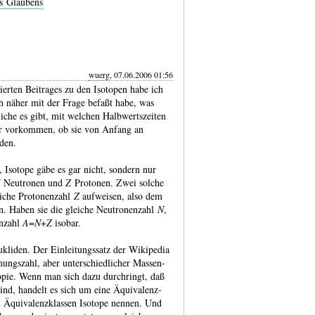
s Glaubens
wuerg
, 07.06.2006 01:56
ierten Beitrages zu den Isotopen habe ich
ch näher mit der Frage befaßt habe, was
liche es gibt, mit welchen Halb­werts­zeiten
atur vorkommen, ob sie von Anfang an
rden.
Isotope gäbe es gar nicht, sondern nur
Neu­tronen und
Z
Pro­tonen. Zwei solche
eiche Protonen­zahl
Z
aufweisen, also dem
. Haben sie die gleiche Neutro­nen­zahl
N
,
n­zahl
A
=
N
+
Z
isobar.
kliden. Der Einleitungs­satz der Wikipedia
ungs­zahl, aber unter­schied­licher Massen­
­topie. Wenn man sich dazu durch­ringt, daß
sind, handelt es sich um eine Äqui­valenz­
n Äqui­valenz­klassen Isotope nennen. Und