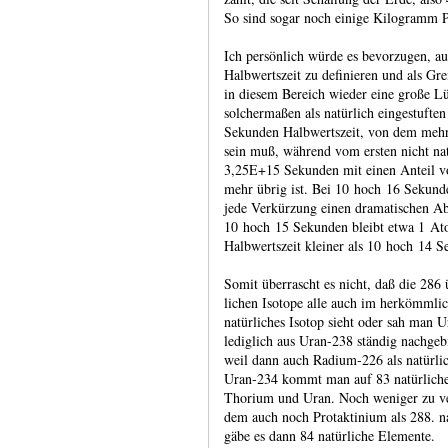
So sind sogar noch einige Kilo­gramm Pl
Ich persönlich würde es bevorzugen, auc
Halb­werts­zeit zu defi­nieren und als 
in diesem Bereich wieder eine große Lüc
solcher­maßen als natür­lich einge­stuft
Sekunden Halb­werts­zeit, von dem meh
sein muß, während vom ersten nicht nat
3,25E+15 Sekunden mit einen Anteil vo
mehr übrig ist. Bei 10 hoch 16 Sekunden 
jede Ver­kürzung einen drama­tischen Ab
10 hoch 15 Sekunden bleibt etwa 1 At
Halb­werts­zeit kleiner als 10 hoch 14 S
Somit überrascht es nicht, daß die 286 üb
lichen Isotope alle auch im herkömm­lich
natür­liches Isotop sieht oder sah man 
ledig­lich aus Uran‑238 ständig nachge­b
weil dann auch Radi­um‑226 als natür­l
Uran‑234 kommt man auf 83 natür­liche 
Thorium und Uran. Noch weniger zu ver
dem auch noch Protak­tinium als 288. n
gäbe es dann 84 natür­liche Elemente.