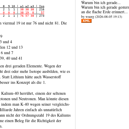
Warum bin ich gerade...
Warum bin ich gerade gester
  8  9 10 | ≥1 ≥2 ≥3 | Iso
  2  1  1 | 
38 38 38
an die flache Erde erin­nert...
  0  0  0
 | 
38 19  0
 |  
57
by wuerg (2026-08-05 19:13)
  2  1  1 | 
76 57 38
n viermal 19 ist nur 76 und nicht 81. Die
 9
3 und 4
len 12 und 13
 6 und 7
39, 40 und 41
sten drei geraden Elemente. Wegen der
ht drei oder mehr Isotope aus­bilden, wie es
 Statt Lithium hätte auch Wasser­stoff
besser ins Konzept als die 1.
 Kalium‑40 herrührt, einem der seltenen
rotonen und Neutronen. Man könnte diesen
n, indem man K‑40 wegen seiner vergleichs­
lli­arde Jahren einfach als unnatür­lich
ann nicht der Ord­nungs­zahl 19 des Kaliums
me einen Beleg für die Richtig­keit der
n.