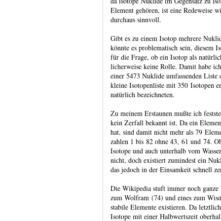
da isotope Nuklide im Gegen­satz zu iso
Element gehören, ist eine Redeweise wi
durchaus sinnvoll.
Gibt es zu einem Isotop mehrere Nuklide
könnte es proble­matisch sein, diesem Is
für die Frage, ob ein Isotop als natür­lic
licher­weise keine Rolle. Damit habe ich
einer 5473 Nuklide umfas­senden Liste 
kleine Isotopen­liste mit 350 Iso­topen er
natür­lich bezeich­neten.
Zu meinem Erstaunen mußte ich fest­ste
kein Zerfall bekannt ist. Da ein Element 
hat, sind damit nicht mehr als 79 Ele­m
zahlen 1 bis 82 ohne 43, 61 und 74. Obe
Isotope und auch unter­halb vom Wasser­s
nicht, doch existiert zumin­dest ein Nu
das jedoch in der Einsam­keit schnell zer
Die Wikipedia stuft immer noch ganze 25
zum Wolf­ram (74) und eines zum Wis­m
stabile Elemente existie­ren. Da letzt­lich
Isotope mit einer Halb­werts­zeit ober­