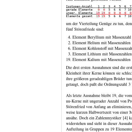
Isotopen-Anzahl   1  2  3  4  5  6  7

gerade Elemente   
0  0
  5  6  6  7 10
unger. Elemente  
19 19  0  0  0  0  0

Elemente gesamt  
19 19
  5  6  6  7 10
um der Vier­teilung Genüge zu tun, den
fünf Stören­friede sind:
4. Element Beryllium mit Massenzahl
2. Element Helium mit Massenzahlen 
6. Element Kohlenstoff mit Massenzah
3. Element Lithium mit Massenzahlen
19. Element Kalium mit Massenzahlen 
Die drei ersten Ausnahmen sind die er
Klein­heit ihrer Kerne können sie schlec
ihre größeren gerad­zahligen Brüder tun.
getaugt, doch paßt die Ordnungs­zahl 3 
Als letzte Ausnahme bleibt 19, die vom
uu‑Kerne mit unge­rader Anzahl von P
Stören­fried von Anfang an elimi­niere
weise kurzen Halb­werts­zeit von einer Mi
ansähe. Doch ein Zahlen­mysti­ker [4] k
wider­stehen und sieht in dieser Ausnah
Auftei­lung in Gruppen zu 19 Ele­mente