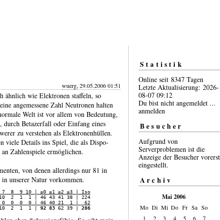
Statistik
Online seit 8347 Tagen
wuerg
, 29.05.2006 01:51
Letzte Aktualisierung: 2026-
08-07 09:12
ähnlich wie Elek­tronen staffeln, so
Du bist nicht angemeldet ...
 eine angemes­sene Zahl Neutronen halten
anmelden
ormale Welt ist vor allem von Bedeu­tung,
, durch Beta­zerfall oder Einfang eines
Besucher
erer zu verstehen als Elek­tronen­hüllen.
Aufgrund von
 viele Details ins Spiel, die als Dispo­
Serverproblemen ist die
 an Zahlen­spiele ermög­lichen.
Anzeige der Besucher vorerst
eingestellt.
enten, von denen aller­dings nur 81 in
n in unserer Natur vorkommen.
Archiv
 7  8  9 10 | ≥0 ≥1 ≥2 ≥3 | Iso
Mai 2006
 0  0  0  0 | 46 40 21  1 |  62
Mo
Di
Mi
Do
Fr
Sa
So
10  2  1  1 | 
92 83
 62 39 | 
286
1
2
3
4
5
6
7