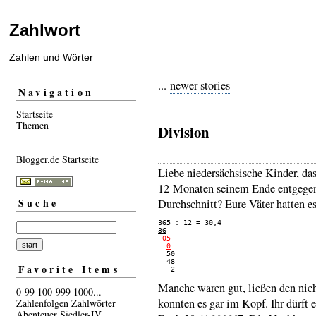
Zahlwort
Zahlen und Wörter
...
newer stories
Navigation
Startseite
Themen
Division
Blogger.de Startseite
Liebe nieder­säch­sische Kinder, d
12 Mona­ten seinem Ende ent­gegen
Suche
Durch­schnitt? Eure Väter hatten e
36
 05

0
48
Favorite Items
Manche waren gut, ließen den nich
0-99
100-999
1000...
konnten es gar im Kopf. Ihr dürft e
Zahlenfolgen
Zahlwörter
Abenteuer
Siedler-IV