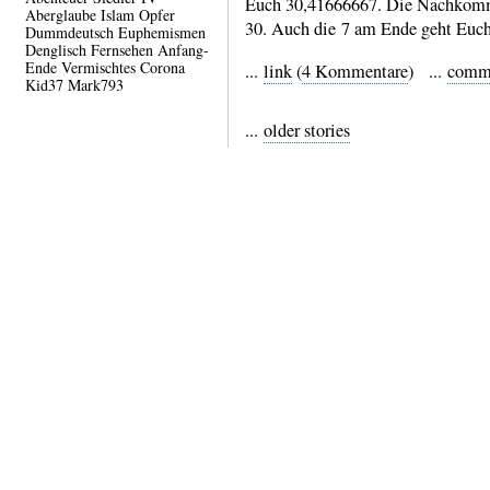
Euch 30,41666667. Die Nach­komma­
Aberglaube
Islam
Opfer
30. Auch die 7 am Ende geht Euch
Dummdeutsch
Euphemismen
Denglisch
Fernsehen
Anfang-
Ende
Vermischtes
Corona
...
link
(
4 Kommentare
) ...
comm
Kid37
Mark793
...
older stories