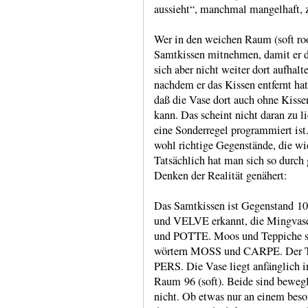
aussieht“, manchmal mangel­haft, z
Wer in den weichen Raum (soft ro
Samt­kissen mit­nehmen, damit er 
sich aber nicht weiter dort auf­hal
nachdem er das Kissen entfernt hat
daß die Vase dort auch ohne Kissen 
kann. Das scheint nicht daran zu 
eine Sonder­regel program­miert i
wohl richtige Gegen­stände, die wi
Tatsäch­lich hat man sich so durch 
Denken der Realität genähert:
Das Samt­kissen ist Gegen­stand 
und VELVE erkannt, die Mingva
und POTTE. Moos und Teppiche sin
wörtern MOSS und CARPE. Der Te
PERS. Die Vase liegt anfäng­lich i
Raum 96 (soft). Beide sind beweg
nicht. Ob etwas nur an einem beso