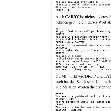
You are crawling over cobbles ...

ON
CARRY
Auch CARRY ist nichts anderes al
nehmen gibt, reicht dieses Wort al
PIT
TUNNEL
CATCH
 - Ok - 
CANYON
ENTRANCE
DEBRIS
 filled with debris washed in from ...
XYZZ
DUMP KEY
 - Ok - 
CATCH
 - Ok - 
PLUG
DUMP wirkt wie DROP und CATCH
auch bei den Schlüs­seln. Und l
wie bei allen Wörten die ersten vie
BROKE
ASCEND
 - 
DOME
CRACK
DESCEND
 - 
CONTINUE