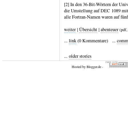
[2] In den 36-Bit-Wörtern der Uni
die Umstel­lung auf DEC 1089 mit n
alle Fortran-​Namen waren auf fün
weiter
|
Übersicht
|
abenteuer
(pdf
...
link
(0 Kommentare) ...
comm
...
older stories
Hosted by
Blogger.de
-