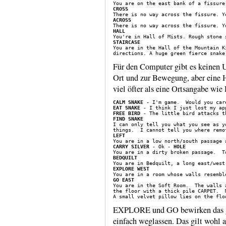
CROSS
ACROSS
HALL
STAIRCASE
Für den Computer gibt es keinen 
Ort und zur Bewe­gung, aber eine
viel öfter als eine Orts­angabe wi
CALM SNAKE
EAT SNAKE
FREE BIRD
FIND SNAKE
LEFT
CARRY SILVER
 - Ok - 
HOLE
BEDQUILT
EXPLORE WEST
GO EAST
the floor with a thick pile CARPET.  
EXPLORE und GO bewirken das gl
einfach weglassen. Das gilt wohl a