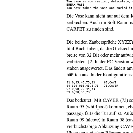
BREAK VASE
Die Vase kann nicht nur auf dem K
zerbrechen. Auch im Soft-​Raum 
CARPET zu finden sind.
Die beiden Zaubersprüche XYZZY
fünf Buch­sta­ben, da die Groß­rechn
breite von 32 Bit oder mehr auf­wi
ver­brie­ten. [2] In der PC‑Version 
sta­ben ausge­wertet. Das ändert am
häßlich aus. In der Konfi­gura­tions­
91,0,95,45,
73
,23     67,CAVE

94,309,095,45,3,
73
73
,CAVER

97,0,98,29,45,
73
99,0,98,50,
73
Das bedeutet: Mit CAVER (73) sol
Raum 95 (whirlpool) kommen, eb
passage), falls die Tür auf ist. A
Raum 99 (alcove) in Raum 98 (cave
vierbuch­stabige Abkürzung CAVE 
Übergang zwischen Räumen verwe