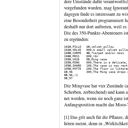
dere Umstände dafür verant­wortlic
vorge­funden wurden, mag Igno­ran
dagegen finde es interes­sant zu wi
eine Beson­der­heit program­miert 
deshalb nur dort auftreten, weil es s
Die des 350-​Punkte-​Aben­teuers is
zu ergründen:
10
10
,PILLO   
10
,velvet pillow

10
10
,VELVE   000,A small velvet pillo
10
40
,CARPE   
40
,*carpet and/or moss

10
40
,MOSS    000,>$<

10
58
,VASE    
58
,Ming vase

10
58
,MING    000,There is a delicate,
10
58
,SHARD   100,The vase is now rest
10
58
10
40
58
Die Ming­vase hat vier Zustände (
Scherben, zerbre­chend) und kann a
net werden, wenn sie noch ganz ist
Anfangs­posi­tion macht das Moos-
[1] Das gilt auch für die Pflanze, 
hören meint, denn in „Wirk­lich­kei