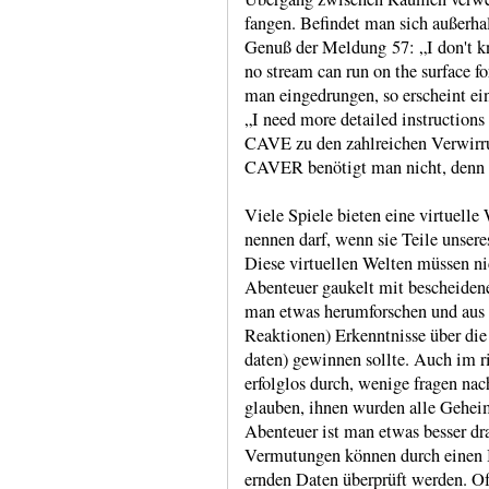
fangen. Befindet man sich außer­h
Genuß der Meldung 57: „I don't kn
no stream can run on the surface fo
man einge­drungen, so erscheint ei
„I need more detailed instruc­tions 
CAVE zu den zahl­reichen Verwir­ru
CAVER benötigt man nicht, denn
Viele Spiele bieten eine virtu­elle
nennen darf, wenn sie Teile unsere
Diese virtu­ellen Welten müssen nic
Aben­teuer gaukelt mit beschei­den
man etwas herum­forschen und aus
Reak­tionen) Erkennt­nisse über d
daten) gewinnen sollte. Auch im r
erfolglos durch, wenige fragen nac
glauben, ihnen wurden alle Geheim­n
Aben­teuer ist man etwas besser dra
Vermu­tungen können durch einen 
ernden Daten über­prüft werden. Of