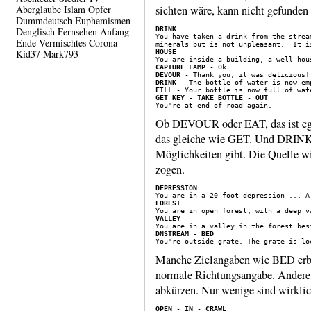
Aberglaube
Islam
Opfer
sichten wäre, kann nicht gefunden
Dummdeutsch
Euphemismen
Denglisch
Fernsehen
Anfang-
DRINK
Ende
Vermischtes
Corona
Kid37
Mark793
HOUSE
CAPTURE LAMP
DEVOUR
DRINK
FILL
GET KEY
 - 
TAKE BOTTLE
 - 
OUT
Ob DEVOUR oder EAT, das ist 
das gleiche wie GET. Und DRINK a
Möglich­keiten gibt. Die Quelle wir
zogen.
DEPRESSION
FOREST
VALLEY
DNSTREAM
 - 
BED
Manche Zielangaben wie BED erbri
normale Rich­tungs­angabe. And
abkürzen. Nur wenige sind wirklich
OPEN
 - 
IN
 - 
CRAWL