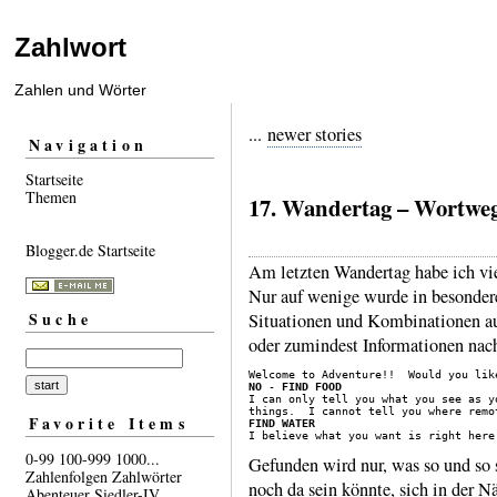
Zahlwort
Zahlen und Wörter
...
newer stories
Navigation
Startseite
Themen
17. Wandertag – Wortweg
Blogger.de Startseite
Am letzten Wandertag habe ich vie
Nur auf wenige wurde in beson­dere
Suche
Situa­tionen und Kombina­tionen au
oder zumin­dest Infor­mationen nac
NO
 - 
FIND FOOD
I can only tell you what you see as y
Favorite Items
FIND WATER
0-99
100-999
1000...
Gefunden wird nur, was so und so
Zahlenfolgen
Zahlwörter
noch da sein könnte, sich in der N
Abenteuer
Siedler-IV