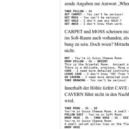
zende Angaben zur Antwort „Wher
TAKE PILLOW
GET CARPET
GET MOSS
GET GOLD
GET ABCD
CARPET und MOSS scheinen nich
im Soft-​Raum auch vorhanden, also
bung zu sein. Doch wozu? Mitnehme
nicht.
OUT
DROP PILLOW
 - Ok - 
ORIENT
This is the Oriental Room.  Ancient o
CAVE
LEAVE CAVE
GO CAVERN
TAKE DRAWING
Innerhalb der Höhle liefert CAVE 
CAVERN führt nicht in den Nach­
wird.
TAKE MING
 - Ok - 
SE
FOLLOW EAST
DROP VASE
 - Ok - 
TAKE VASE
 - Ok - 
EXI
You're in Swiss Cheese Room.

DROP VASE