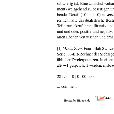
schwie­rig ist. Eine zunächst vor­h
ment) weit­gehend zu besei­tigen u
ben­des Detail (+0 und −0) zu ver­sc
rei. Ich halte das dua­listi­sche Bes
Teile zurück­zufüh­ren, für naiv un
und und oder, posi­tiv und nega­tiv,
allen Ebenen vertau­schen und erhäl
Minus Zero
[1]
. Fourmilab Switzer
Serie, 36‑Bit-​Rechner der Sieb­zige
übli­cher Zweier­poten­zen. In ein
±2³⁵−1 gespei­chert werden, insbe
28
|
Jahr 0
|
0
|
00
|
noon
...
comment
Hosted by
Blogger.de
-