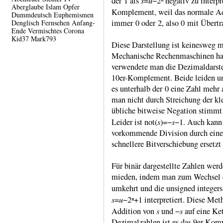
s
u
ⁿ
der 1 als
=
−2
nega­tiv zu inter­pre
Aberglaube
Islam
Opfer
Kom­ple­ment, weil das nor­male Add
Dummdeutsch
Euphemismen
immer 0 oder 2, also 0 mit Über­tra
Denglisch
Fernsehen
Anfang-
Ende
Vermischtes
Corona
Kid37
Mark793
Diese Darstellung ist keinesweg m
Mecha­nische Rechen­maschi­nen hat
verwen­dete man die Dezimal­dar­ste
10er-​Kom­ple­ment. Beide leiden u
es unter­halb der 0 eine Zahl mehr
man nicht durch Strei­chung der kl
übliche bit­weise Nega­tion stimmt n
s
s
Leider ist not(
)=−
−1. Auch kann 
vorkom­mende Divi­sion durch eine 
schnel­lere Bit­ver­schie­bung ersetz
Für binär darge­stellte Zahlen werde
mieden, indem man zum Wechsel des
umkehrt und die unsig­ned inte­ger
s
u
ⁿ
=
−2
+1 inter­pre­tiert. Diese Me
s
s
Addition von
und −
auf eine Kett
Dezimal­zahlen ist es das 9er-​Ko