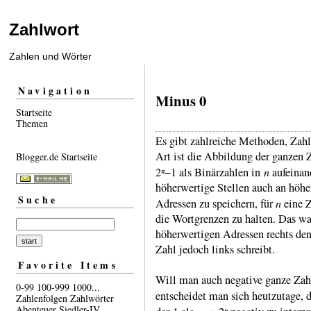
Zahlwort
Zahlen und Wörter
Navigation
Minus 0
Startseite
Themen
Es gibt zahlreiche Methoden, Zahl
Art ist die Abbil­dung der ganzen Z
Blogger.de Startseite
ⁿ
n
2
−1 als Binär­zahlen in
auf­ein­an
höher­wer­tige Stellen auch an höhe
Suche
n
Adres­sen zu spei­chern, für
eine Z
die Wort­grenzen zu hal­ten. Das w
höher­wer­tigen Adres­sen rechts den
Zahl jedoch links schreibt.
Favorite Items
Will man auch negative ganze Zahlen
0-99
100-999
1000...
ent­schei­det man sich heut­zutage, 
Zahlenfolgen
Zahlwörter
Abenteuer
Siedler-IV