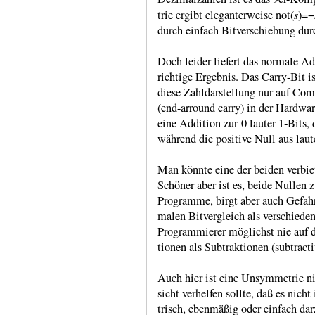
s
trie ergibt ele­ganter­weise not(
)=−
durch einfach Bit­verschie­bung du
Doch leider liefert das normale Ad
rich­tige Ergeb­nis. Das Carry-​Bit 
diese Zahl­darstel­lung nur auf Co
(end-​arround carry) in der Hard­war
eine Addi­tion zur 0 lauter 1‑Bits, 
während die posi­tive Null aus laut
Man könnte eine der beiden ver­biet
Schöner aber ist es, beide Nullen z
Pro­gramme, birgt aber auch Gefa
malen Bit­ver­gleich als ver­schie­d
Programmierer möglichst nie auf di
tionen als Subtrak­tionen (sub­trac­t
Auch hier ist eine Un­symme­trie nic
sicht ver­hel­fen sollte, daß es ni
trisch, eben­mäßig oder einfach darz