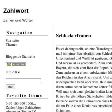
Zahlwort
Zahlen und Wörter
Navigation
Schleckerfrauen
Startseite
Themen
Es sei dahingestellt, ob eine Transfer­ge
muß ich einer Betriebs­rätin von Schlec
Blogger.de Startseite
Grie­chen­land und Wulff ist genügend Ge
Und woran ist es geschei­tert? Zum erste
Bayern, die sich vom Rest der Republi
Suche
Zum anderen an einem unbe­kannten Minis
den Reichen in den Arsch steckt. Und z
wider­sprechen kann oder will. Bald mu
deren Autos schon Jahr­zehnte keiner f
Will man sich dann gleicher­maßen kna
Favorite Items
Krisen bereits höhere Sicher­heiten bi
Betriebe sollten die Lohn­kosten eines J
0-99
100-999
1000...
die im Falle eines Konkurses aus­schließ­
Zahlenfolgen
Zahlwörter
Gläu­biger.
Abenteuer
Siedler-IV