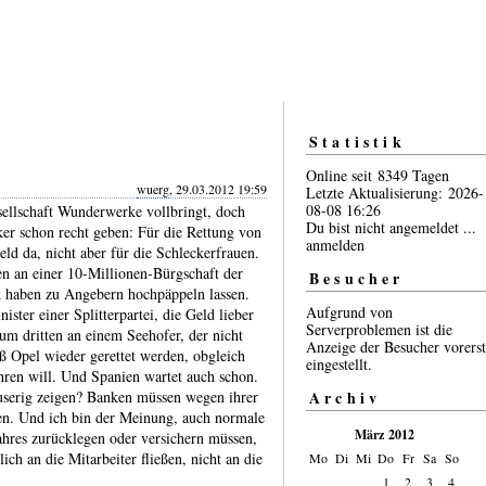
Statistik
Online seit 8349 Tagen
wuerg
, 29.03.2012 19:59
Letzte Aktualisierung: 2026-
08-08 16:26
sell­schaft Wunder­werke voll­bringt, doch
Du bist nicht angemeldet ...
ker schon recht geben: Für die Rettung von
anmelden
ld da, nicht aber für die Schlecker­frauen.
n an einer 10‑Milli­onen-​Bürg­schaft der
Besucher
k haben zu Angebern hoch­päppeln lassen.
Aufgrund von
ter einer Splitter­partei, die Geld lieber
Serverproblemen ist die
um dritten an einem Seehofer, der nicht
Anzeige der Besucher vorerst
ß Opel wieder gerettet werden, obgleich
eingestellt.
ahren will. Und Spanien wartet auch schon.
u­serig zeigen? Banken müssen wegen ihrer
Archiv
lden. Und ich bin der Meinung, auch normale
März 2012
ahres zurück­legen oder ver­sichern müssen,
lich an die Mitarbeiter fließen, nicht an die
Mo
Di
Mi
Do
Fr
Sa
So
1
2
3
4