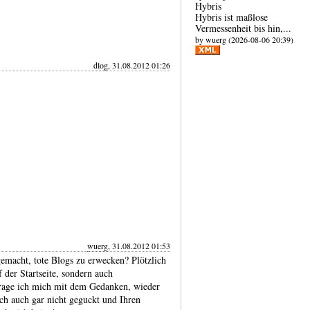
Hybris
Hybris ist maßlose
Vermessen­heit bis hin,...
by wuerg (2026-08-06 20:39)
dlog
, 31.08.2012 01:26
wuerg
, 31.08.2012 01:53
emacht, tote Blogs zu erwecken? Plötzlich
f der Startseite, sondern auch
h trage ich mich mit dem Gedanken, wieder
ich auch gar nicht geguckt und Ihren