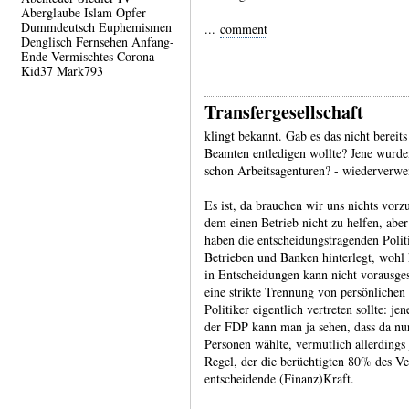
Aberglaube
Islam
Opfer
Dummdeutsch
Euphemismen
...
comment
Denglisch
Fernsehen
Anfang-
Ende
Vermischtes
Corona
Kid37
Mark793
Transfergesellschaft
klingt bekannt. Gab es das nicht bereits
Beamten entledigen wollte? Jene wurde
schon Arbeitsagenturen? - wiederverwe
Es ist, da brauchen wir uns nichts vor
dem einen Betrieb nicht zu helfen, abe
haben die entscheidungstragenden Politi
Betrieben und Banken hinterlegt, wohl 
in Entscheidungen kann nicht vorausges
eine strikte Trennung von persönlichen 
Politiker eigentlich vertreten sollte: j
der FDP kann man ja sehen, dass da nur
Personen wählte, vermutlich allerdings
Regel, der die berüchtigten 80% des V
entscheidende (Finanz)Kraft.