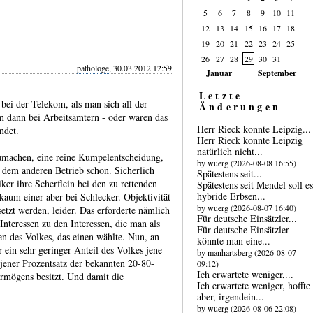
5
6
7
8
9
10
11
12
13
14
15
16
17
18
19
20
21
22
23
24
25
26
27
28
29
30
31
pathologe
, 30.03.2012 12:59
Januar
September
Letzte
 bei der Telekom, als man sich all der
Änderungen
n dann bei Arbeitsämtern - oder waren das
Herr Rieck konnte Leipzig...
ndet.
Herr Rieck konnte Leipzig
natür­lich nicht...
zumachen, eine reine Kumpelentscheidung,
by wuerg (2026-08-08 16:55)
r dem anderen Betrieb schon. Sicherlich
Spätestens seit...
ker ihre Scherflein bei den zu rettenden
Spätestens seit Mendel soll es
hybride Erbsen...
kaum einer aber bei Schlecker. Objektivität
by wuerg (2026-08-07 16:40)
etzt werden, leider. Das erforderte nämlich
Für deutsche Einsätzler...
Interessen zu den Interessen, die man als
Für deutsche Einsätzler
enen des Volkes, das einen wählte. Nun, an
könnte man eine...
 ein sehr geringer Anteil des Volkes jene
by manhartsberg (2026-08-07
 jener Prozentsatz der bekannten 20-80-
09:12)
Ich erwartete weniger,...
ermögens besitzt. Und damit die
Ich erwartete weniger, hoffte
aber, irgend­ein...
by wuerg (2026-08-06 22:08)