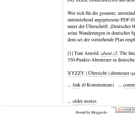
Wer sich für die gesamte, unverände
unten­stehend angeprie­sene PDF-D
unter der Über­schrift „Deut­scher 
seine Wande­rungen in deut­scher Sp
dem sei der vorste­hende Plan empf
abent.z5
[1] Toni Arnold:
. The Int
350-​Punkte-​Aben­teuer in deut­sch
XYZZY
|
Übersicht
|
abenteuer
(p
...
link
(0 Kommentare) ...
comm
...
older stories
Hosted by
Blogger.de
-