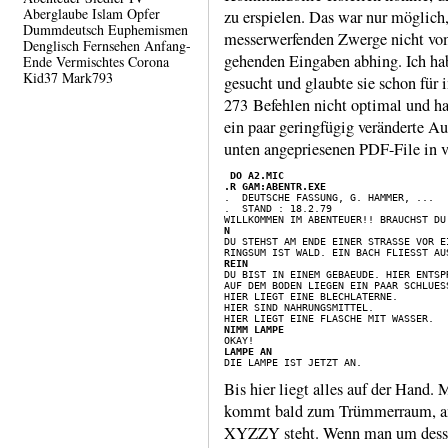
Aberglaube
Islam
Opfer
zu erspielen. Das war nur möglich,
Dummdeutsch
Euphemismen
messer­werfen­den Zwerge nicht vo
Denglisch
Fernsehen
Anfang-
gehenden Ein­gaben abhing. Ich hab
Ende
Vermischtes
Corona
Kid37
Mark793
gesucht und glaubte sie schon für i
273 Befehlen nicht optimal und hat
ein paar gering­fügig verän­derte A
unten angeprie­senen PDF-​File in vo
 DO A2.MIC
.R GAM:ABENTR.EXE
.  STAND : 18.2.79

N
REIN
AUF DEM BODEN LIEGEN EIN PAAR SCHLUESS
HIER LIEGT EINE BLECHLATERNE.

HIER SIND NAHRUNGSMITTEL.

NIMM LAMPE
LAMPE AN
Bis hier liegt alles auf der Hand.
kommt bald zum Trümmer­raum, an
XYZZY steht. Wenn man um dessen