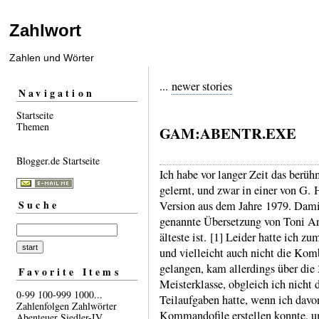
Zahlwort
Zahlen und Wörter
...
newer stories
Navigation
Startseite
Themen
GAM:ABENTR.EXE
Blogger.de Startseite
Ich habe vor langer Zeit das berüh
gelernt, und zwar in einer von G.
Suche
Version aus dem Jahre 1979. Damit 
genannte Über­setzung von Toni Ar
älteste ist. [1] Leider hatte ich z
und viel­leicht auch nicht die Komb
gelangen, kam aller­dings über die
Favorite Items
Meister­klasse, obgleich ich nicht
0-99
100-999
1000...
Teil­aufgaben hatte, wenn ich davo
Zahlenfolgen
Zahlwörter
Kommando­file erstel­len konnte, u
Abenteuer
Siedler-IV