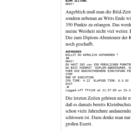
NIMM ZEITUNG
Angeblich muß man die Bild-Zeit
sondern nebenan an Witts Ende wie
350 Punkte zu erlangen. Das werde 
meine Weis­heit nicht viel weiter.
Die zum Diplom-​Abenteurer der Kl
noch geschafft.
AUFHOEREN
JA
DU HAST 265 von 350 MOEGLICHEN PUNKTE
DU BIST HIERMIT 'DIPLOM-ABENTEURER, KL
FUER DIE NAECHSTHOEHERE EINSTUFUNG FEH
STOP

END OF EXECUTION

CPU TIME: 4.22  ELAPSED TIME: 6:3.92

.K
Die letzten Zeilen gehören nicht m
daß es damals bereits Klein­buch­st
schon viele Jahr­zehnte andau­ernd
schlossen ist. Dazu denke man nur
großen Eszett.