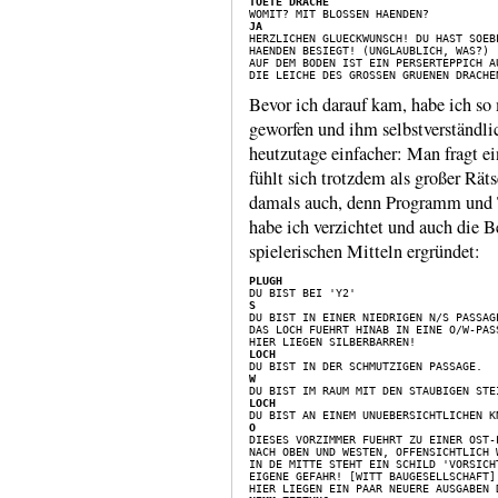
TOETE DRACHE
JA
HAENDEN BESIEGT! (UNGLAUBLICH, WAS?)

AUF DEM BODEN IST EIN PERSERTEPPICH AU
Bevor ich darauf kam, habe ich s
geworfen und ihm selbst­ver­ständl
heut­zutage einfacher: Man fragt e
fühlt sich trotzdem als großer Rätse
damals auch, denn Programm und Te
habe ich verzichtet und auch die
spieleri­schen Mitteln ergründet:
PLUGH
S
DAS LOCH FUEHRT HINAB IN EINE O/W-PASS
LOCH
W
LOCH
O
NACH OBEN UND WESTEN, OFFENSICHTLICH 
IN DE MITTE STEHT EIN SCHILD 'VORSICH
EIGENE GEFAHR! [WITT BAUGESELLSCHAFT]'