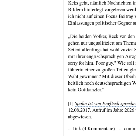
Keks geht, nämlich Nach­richten im
Bildern hinter­legt vorge­lesen we
ich nicht auf einen Focus-​Beitrag 
Ein­lassun­gen politi­scher Gegner ang
„Die beiden Volker, Beck von de
gehen nur unquali­fiziert am Them
Seifert aller­dings hat wohl zuviel
mit ihrer englisch­spra­chigen Arro
sorry for him. Poor guy." Wie soll
führerin einer zu großen Teilen gl
Wahl gewinnen? Mit dieser Überheb
heit­lich noch deutsch­spra­chigen W
kein Gott­kanzler.“
Spahn ist von Englisch spre­ch
[1]
12.08.2017. Aufruf im Jahre 2026
abgewiesen.
...
link
(
4 Kommentare
) ...
comm