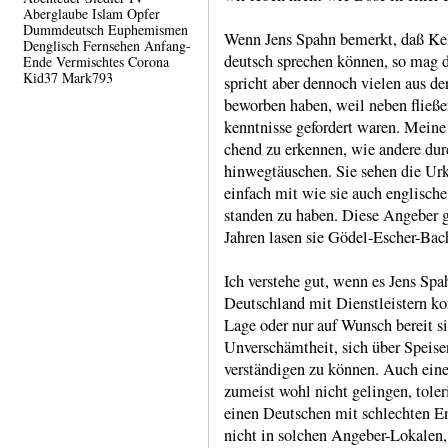
Aberglaube
Islam
Opfer
Dummdeutsch
Euphemismen
Wenn Jens Spahn bemerkt, daß Kel
Denglisch
Fernsehen
Anfang-
deutsch spre­chen können, so mag 
Ende
Vermischtes
Corona
Kid37
Mark793
spricht aber dennoch vielen aus der
beworben haben, weil neben flie­ß
kennt­nisse gefordert waren. Meine 
chend zu erkennen, wie andere durc
hinweg­täuschen. Sie sehen die Urk
einfach mit wie sie auch engli­sche 
standen zu haben. Diese Angeber g
Jahren lasen sie Gödel-​Escher-​Bac
Ich verstehe gut, wenn es Jens Spa
Deutsch­land mit Dienst­leistern kon
Lage oder nur auf Wunsch bereit si
Unver­schämt­heit, sich über Speis
verstän­digen zu können. Auch eine
zumeist wohl nicht gelingen, tole­ri
einen Deut­schen mit schlechten Eng
nicht in solchen Angeber-​Lokalen