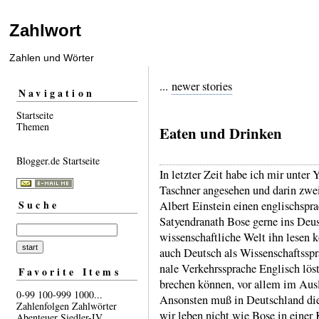
Zahlwort
Zahlen und Wörter
...
newer stories
Navigation
Startseite
Themen
Eaten und Drinken
Blogger.de Startseite
In letzter Zeit habe ich mir unter
Taschner ange­sehen und darin zwe
Suche
Albert Einstein einen englisch­spra
Satyen­dranath Bose gerne ins Deus
wissen­schaft­liche Welt ihn lesen
auch Deutsch als Wissen­schafts­spra
nale Ver­kehrs­sprache Englisch löst
Favorite Items
brechen können, vor allem im Au
0-99
100-999
1000...
Anson­sten muß in Deutsch­land die
Zahlenfolgen
Zahlwörter
wir leben nicht wie Bose in einer
Abenteuer
Siedler-IV